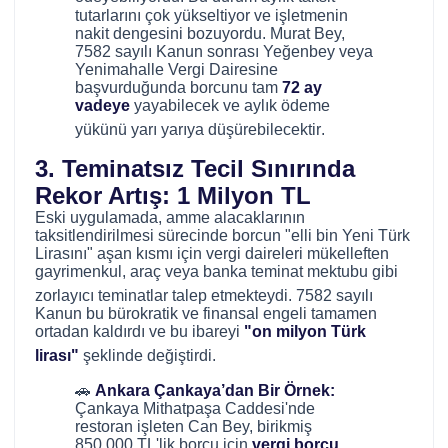
tutarlarını çok yükseltiyor ve işletmenin
nakit dengesini bozuyordu. Murat Bey,
7582 sayılı Kanun sonrası Yeğenbey veya
Yenimahalle Vergi Dairesine
başvurduğunda borcunu tam
72 ay
vadeye
yayabilecek ve aylık ödeme
yükünü yarı yarıya düşürebilecektir
.
3. Teminatsız Tecil Sınırında
Rekor Artış: 1 Milyon TL
Eski uygulamada, amme alacaklarının
taksitlendirilmesi sürecinde borcun "elli bin Yeni Türk
Lirasını" aşan kısmı için vergi daireleri mükelleften
gayrimenkul, araç veya banka teminat mektubu gibi
zorlayıcı teminatlar talep etmekteydi
. 7582 sayılı
Kanun bu bürokratik ve finansal engeli tamamen
ortadan kaldırdı ve bu ibareyi
"on milyon Türk
lirası"
şeklinde değiştirdi
.
🚗
Ankara Çankaya’dan Bir Örnek:
Çankaya Mithatpaşa Caddesi'nde
restoran işleten Can Bey, birikmiş
850.000 TL'lik borcu için
vergi borcu