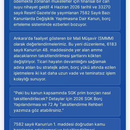
ödemekte zorlanan mükellefler için finansal bir can
suyu nihayet geldi! 4 Haziran 2026 tarihli ve 33270
sayılı Resmî Gazete'de yayımlanan 7582 Sayılı Bazı
Kanunlarda Değişiklik Yapılmasına Dair Kanun, borç
erteleme sisteminde ezberleri bozuyor.
Ankara'da faaliyet gösteren bir Mali Müşavir (SMMM)
olarak değerlendirmelerimiz. Bu yeni düzenleme, 6183
sayılı Kanun’un 48. maddesinde yer alan amme
alacaklarının taksitlendirilmesi şartlarını kökten
değiştiriyor. Ticari hayatın devamlılığını sağlamak
adına atılan bu stratejik adım, borç yükü altında ezilen
işletmelere iki kat daha uzun vade ve teminatsız işlem
kolaylığı sunuyor.
"Peki bu kanun kapsamında SGK prim borçları nasıl
taksitlendirilecek? Detaylar için 2026 SGK Borç
Yapılandırması ve 72 Ay Taksitlendirme Rehberi
yazımıza göz atabilirsiniz."
7582 sayılı Kanun’un 1. maddesi doğrudan kamu
borçlarının ertelenmesi ve taksitlendirilmesi