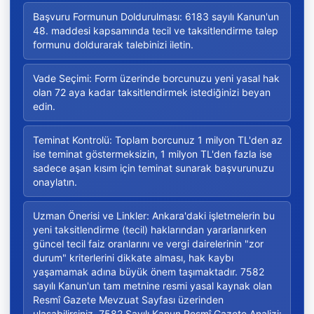
Başvuru Formunun Doldurulması: 6183 sayılı Kanun'un
48. maddesi kapsamında tecil ve taksitlendirme talep
formunu doldurarak talebinizi iletin.
Vade Seçimi: Form üzerinde borcunuzu yeni yasal hak
olan 72 aya kadar taksitlendirmek istediğinizi beyan
edin.
Teminat Kontrolü: Toplam borcunuz 1 milyon TL'den az
ise teminat göstermeksizin, 1 milyon TL'den fazla ise
sadece aşan kısım için teminat sunarak başvurunuzu
onaylatın.
Uzman Önerisi ve Linkler: Ankara'daki işletmelerin bu
yeni taksitlendirme (tecil) haklarından yararlanırken
güncel tecil faiz oranlarını ve vergi dairelerinin "zor
durum" kriterlerini dikkate alması, hak kaybı
yaşamamak adına büyük önem taşımaktadır. 7582
sayılı Kanun'un tam metnine resmi yasal kaynak olan
Resmî Gazete Mevzuat Sayfası üzerinden
ulaşabilirsiniz. 7582 Sayılı Kanun Resmî Gazete Analizi: