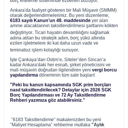
borç erteleme sisteminde ezberleri bozuyor
.
Ankara'da faaliyet gösteren bir Mali Müşavir (SMMM)
olarak değerlendirmelerimiz. Bu yeni düzenleme,
6183 sayılı Kanun’un 48. maddesinde
yer alan
amme alacaklarının taksitlendirilmesi şartlarını kökten
değiştiriyor
. Ticari hayatın devamlılığını sağlamak
adına atılan bu stratejik adım, borç yükü altında
ezilen işletmelere iki kat daha uzun vade ve
teminatsız işlem kolaylığı sunuyor
.
İşte Çankaya’dan Ostim’e, Siteler’den Sincan’a
kadar Ankara'daki her esnafı, şirket yöneticisini ve
mali müşaviri doğrudan ilgilendiren yeni
vergi borcu
yapılandırma
döneminin tüm satır başları!
"Peki bu kanun kapsamında SGK prim borçları
nasıl taksitlendirilecek? Detaylar için
2026 SGK
Borç Yapılandırması ve 72 Ay Taksitlendirme
Rehberi
yazımıza göz atabilirsiniz."
"6183 Taksitlendirme" makalenizden bu yeni
"Maliyet Hesaplama" rehberine mutlaka
"Aylık