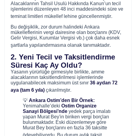
Alacaklarının Tahsil Usulü Hakkında Kanun’un tecil
işlemlerini düzenleyen 48 inci maddesindeki süre ve
teminat limitleri mükellef lehine güncellenmiştir
.
Bu değişiklik, zor durum halindeki Ankara
mükelleflerinin vergi dairesine olan borçlarını (KDV,
Gelir Vergisi, Kurumlar Vergisi vb.) çok daha esnek
şartlarla yapılandırmasına olanak tanımaktadır
.
2. Yeni Tecil ve Taksitlendirme
Süresi Kaç Ay Oldu?
Yasanın yürürlüğe girmesiyle birlikte, amme
alacaklarının taksitlendirilmesi işlemlerinde
uygulanabilecek maksimum üst sınır
36 aydan 72
aya (tam 6 yıla)
çıkarılmıştır
.
💡
Ankara Ostim’den Bir Örnek:
Yenimahalle’deki
Ostim Organize
Sanayi Bölgesi’nde
yedek parça imalatı
yapan Murat Bey'in biriken vergi borçları
bulunmaktadır. Eski düzenlemeye göre
Murat Bey borçlarını en fazla 36 taksitte
ödeyebiliyordu
. Bu durum aylık taksit