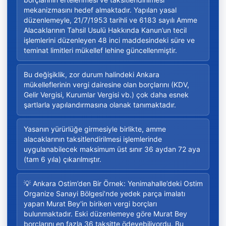
mekanizmasını hedef almaktadır. Yapılan yasal
düzenlemeyle, 21/7/1953 tarihli ve 6183 sayılı Amme
Alacaklarının Tahsil Usulü Hakkında Kanun’un tecil
işlemlerini düzenleyen 48 inci maddesindeki süre ve
teminat limitleri mükellef lehine güncellenmiştir.
Bu değişiklik, zor durum halindeki Ankara
mükelleflerinin vergi dairesine olan borçlarını (KDV,
Gelir Vergisi, Kurumlar Vergisi vb.) çok daha esnek
şartlarla yapılandırmasına olanak tanımaktadır.
Yasanın yürürlüğe girmesiyle birlikte, amme
alacaklarının taksitlendirilmesi işlemlerinde
uygulanabilecek maksimum üst sınır 36 aydan 72 aya
(tam 6 yıla) çıkarılmıştır.
💡 Ankara Ostim’den Bir Örnek: Yenimahalle’deki Ostim
Organize Sanayi Bölgesi’nde yedek parça imalatı
yapan Murat Bey'in biriken vergi borçları
bulunmaktadır. Eski düzenlemeye göre Murat Bey
borçlarını en fazla 36 taksitte ödeyebiliyordu. Bu