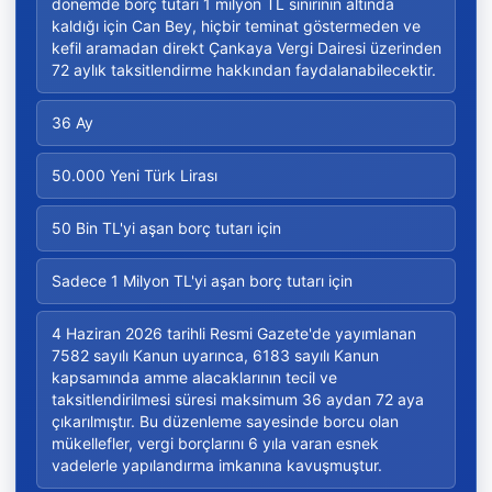
dönemde borç tutarı 1 milyon TL sınırının altında
kaldığı için Can Bey, hiçbir teminat göstermeden ve
kefil aramadan direkt Çankaya Vergi Dairesi üzerinden
72 aylık taksitlendirme hakkından faydalanabilecektir.
36 Ay
50.000 Yeni Türk Lirası
50 Bin TL'yi aşan borç tutarı için
Sadece 1 Milyon TL'yi aşan borç tutarı için
4 Haziran 2026 tarihli Resmi Gazete'de yayımlanan
7582 sayılı Kanun uyarınca, 6183 sayılı Kanun
kapsamında amme alacaklarının tecil ve
taksitlendirilmesi süresi maksimum 36 aydan 72 aya
çıkarılmıştır. Bu düzenleme sayesinde borcu olan
mükellefler, vergi borçlarını 6 yıla varan esnek
vadelerle yapılandırma imkanına kavuşmuştur.