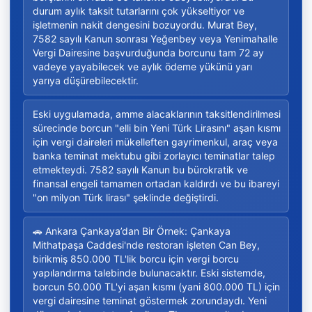
durum aylık taksit tutarlarını çok yükseltiyor ve
işletmenin nakit dengesini bozuyordu. Murat Bey,
7582 sayılı Kanun sonrası Yeğenbey veya Yenimahalle
Vergi Dairesine başvurduğunda borcunu tam 72 ay
vadeye yayabilecek ve aylık ödeme yükünü yarı
yarıya düşürebilecektir.
Eski uygulamada, amme alacaklarının taksitlendirilmesi
sürecinde borcun "elli bin Yeni Türk Lirasını" aşan kısmı
için vergi daireleri mükelleften gayrimenkul, araç veya
banka teminat mektubu gibi zorlayıcı teminatlar talep
etmekteydi. 7582 sayılı Kanun bu bürokratik ve
finansal engeli tamamen ortadan kaldırdı ve bu ibareyi
"on milyon Türk lirası" şeklinde değiştirdi.
🚗 Ankara Çankaya’dan Bir Örnek: Çankaya
Mithatpaşa Caddesi'nde restoran işleten Can Bey,
birikmiş 850.000 TL'lik borcu için vergi borcu
yapılandırma talebinde bulunacaktır. Eski sistemde,
borcun 50.000 TL'yi aşan kısmı (yani 800.000 TL) için
vergi dairesine teminat göstermek zorundaydı. Yeni