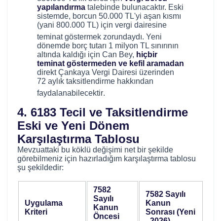
yapılandırma
talebinde bulunacaktır. Eski
sistemde, borcun 50.000 TL'yi aşan kısmı
(yani 800.000 TL) için vergi dairesine
teminat göstermek zorundaydı
. Yeni
dönemde borç tutarı 1 milyon TL sınırının
altında kaldığı için Can Bey,
hiçbir
teminat göstermeden ve kefil aramadan
direkt Çankaya Vergi Dairesi üzerinden
72 aylık taksitlendirme hakkından
faydalanabilecektir
.
4. 6183 Tecil ve Taksitlendirme
Eski ve Yeni Dönem
Karşılaştırma Tablosu
Mevzuattaki bu köklü değişimi net bir şekilde
görebilmeniz için hazırladığım karşılaştırma tablosu
şu şekildedir:
7582
7582 Sayılı
Sayılı
Uygulama
Kanun
Kanun
Kriteri
Sonrası (Yeni
Öncesi
- 2026)