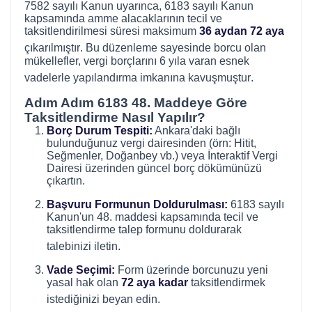
7582 sayılı Kanun uyarınca, 6183 sayılı Kanun
kapsamında amme alacaklarının tecil ve
taksitlendirilmesi süresi maksimum
36 aydan 72 aya
çıkarılmıştır
. Bu düzenleme sayesinde borcu olan
mükellefler, vergi borçlarını 6 yıla varan esnek
vadelerle yapılandırma imkanına kavuşmuştur
.
Adım Adım 6183 48. Maddeye Göre
Taksitlendirme Nasıl Yapılır?
Borç Durum Tespiti:
Ankara'daki bağlı
bulunduğunuz vergi dairesinden (örn: Hitit,
Seğmenler, Doğanbey vb.) veya İnteraktif Vergi
Dairesi üzerinden güncel borç dökümünüzü
çıkartın.
Başvuru Formunun Doldurulması:
6183 sayılı
Kanun'un 48. maddesi kapsamında tecil ve
taksitlendirme talep formunu doldurarak
talebinizi iletin
.
Vade Seçimi:
Form üzerinde borcunuzu yeni
yasal hak olan
72 aya kadar
taksitlendirmek
istediğinizi beyan edin
.